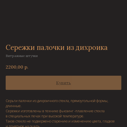
Сережки палочки из дихроика
Витражные штучки
2200,00
р.
Купить
Серьги палочки из дихроичного стекла, прямоугольной формы,
длинные.
Сережки изготовлены в технике фьюзинг -плавление стекла
в специальных печах при высокой температуре.
Такое стекло не подвержено старению и изменению цвета, гладкое
и приятное на ощупь.