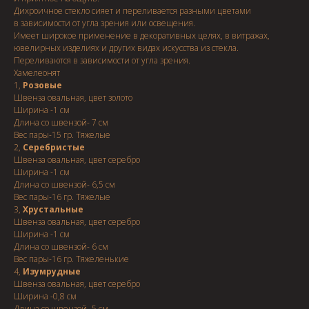
Дихроичное стекло сияет и переливается разными цветами
в зависимости от угла зрения или освещения.
Имеет широкое применение в декоративных целях, в витражах,
ювелирных изделиях и других видах искусства из стекла.
Переливаются в зависимости от угла зрения.
Хамелеонят
1,
Розовые
Швенза овальная, цвет золото
Ширина -1 см
Длина со швензой- 7 см
Вес пары-15 гр. Тяжелые
2,
Серебристые
Швенза овальная, цвет серебро
Ширина -1 см
Длина со швензой- 6,5 см
Вес пары-16 гр. Тяжелые
3,
Хрустальные
Швенза овальная, цвет серебро
Ширина -1 см
Длина со швензой- 6 см
Вес пары-16 гр. Тяжеленькие
4,
Изумрудные
Швенза овальная, цвет серебро
Ширина -0,8 см
Длина со швензой- 5 см