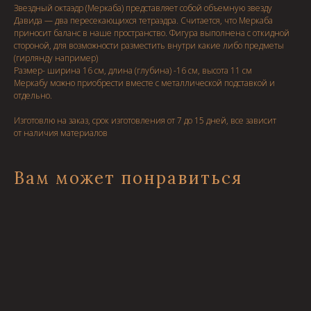
Звездный октаэдр (Меркаба) представляет собой объемную звезду
Давида — два пересекающихся тетраэдра. Считается, что Меркаба
приносит баланс в наше пространство. Фигура выполнена с откидной
стороной, для возможности разместить внутри какие либо предметы
(гирлянду например)
Размер- ширина 16 см, длина (глубина) -16 см, высота 11 см
Меркабу можно приобрести вместе с металлической подставкой и
отдельно.
Изготовлю на заказ, срок изготовления от 7 до 15 дней, все зависит
от наличия материалов
Вам может понравиться