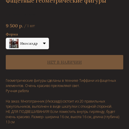
Фацетные геометрические фигуры
Витражные штучки
Артикул:
На заказ
9 500
р.
/
1 шт
Форма
Икосаэдр
НЕТ В НАЛИЧИИ
Геометрические фигуры сделаны в технике Тиффани из фацетных
элементов. Очень красиво преломляют свет.
Ручная работа
На заказ. Многогранник (Икосаэдр) состоит из 20 правильных
треугольников, выполнен в виде шкатулки с откидной стороной.
НЕ ДЛЯ ПОДВЕШИВАНИЯ! Если поместить внутрь гирлянду, будет
очень красиво. Размер- ширина 16 см, высота 16 см, длина (глубина)
13 см