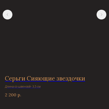
Серьги Сияющие звездочки
С
о
Длина со швензой- 3,5 см
2 200
р.
Дли
2 