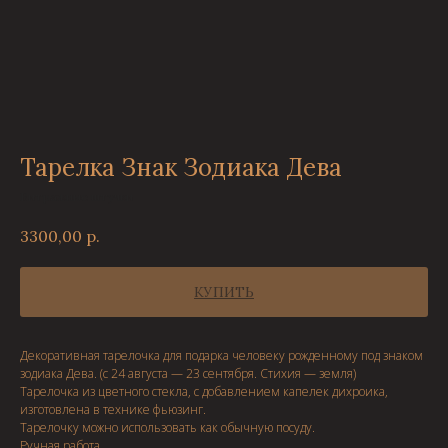
Тарелка Знак Зодиака Дева
Витражные штучки
3300,00
р.
КУПИТЬ
Декоративная тарелочка для подарка человеку рожденному под знаком
зодиака Дева. (с 24 августа — 23 сентября. Стихия — земля)
Тарелочка из цветного стекла, с добавлением капелек дихроика,
изготовлена в технике фьюзинг.
Тарелочку можно использовать как обычную посуду.
Ручная работа