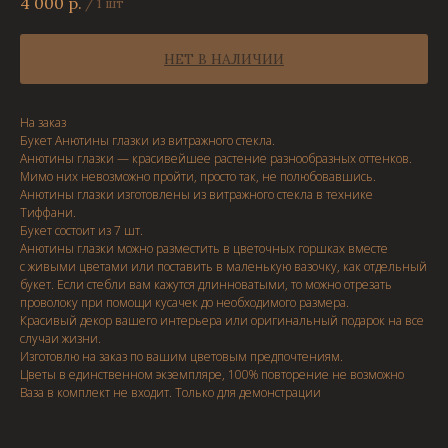
4 000
р.
/
1 шт
НЕТ В НАЛИЧИИ
На заказ
Букет Анютины глазки из витражного стекла.
Анютины глазки — красивейшее растение разнообразных оттенков.
Мимо них невозможно пройти, просто так, не полюбовавшись.
Анютины глазки изготовлены из витражного стекла в технике
Тиффани.
Букет состоит из 7 шт.
Анютины глазки можно разместить в цветочных горшках вместе
с живыми цветами или поставить в маленькую вазочку, как отдельный
букет. Если стебли вам кажутся длинноватыми, то можно отрезать
проволоку при помощи кусачек до необходимого размера.
Красивый декор вашего интерьера или оригинальный подарок на все
случаи жизни.
Изготовлю на заказ по вашим цветовым предпочтениям.
Цветы в единственном экземпляре, 100% повторение не возможно
Ваза в комплект не входит. Только для демонстрации