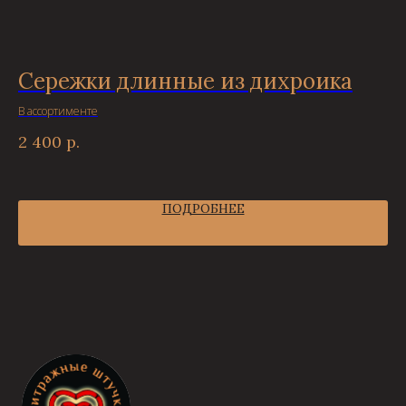
Сережки длинные из дихроика
М
В ассортименте
Диа
2 400
р.
2 
ПОДРОБНЕЕ