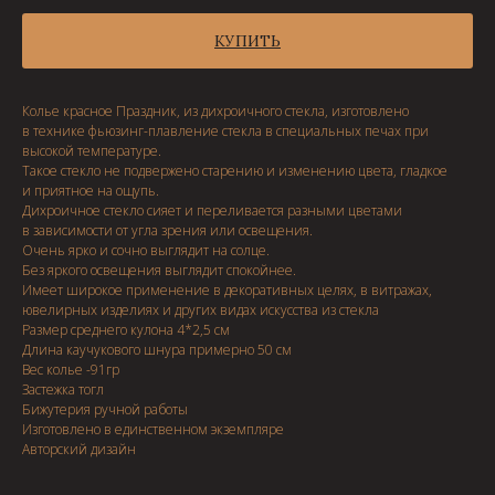
КУПИТЬ
Колье красное Праздник, из дихроичного стекла, изготовлено
в технике фьюзинг-плавление стекла в специальных печах при
высокой температуре.
Такое стекло не подвержено старению и изменению цвета, гладкое
и приятное на ощупь.
Дихроичное стекло сияет и переливается разными цветами
в зависимости от угла зрения или освещения.
Очень ярко и сочно выглядит на солце.
Без яркого освещения выглядит спокойнее.
Имеет широкое применение в декоративных целях, в витражах,
ювелирных изделиях и других видах искусства из стекла
Размер среднего кулона 4*2,5 см
Длина каучукового шнура примерно 50 см
Вес колье -91гр
Застежка тогл
Бижутерия ручной работы
Изготовлено в единственном экземпляре
Авторский дизайн