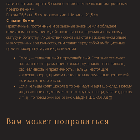
патина, антиоксидант). Возможно изготовление по вашим цветовым
предпочтениям.
Высота 26,5 см+ 5 см колокольчик. Ширина -21,5 см
Стихия Земля
Практичные, постоянные и серьезные знаки Земли обладают
отличным пониманием действительности, стремятся к высокому
статусу и богатству. Их действия основываются на жизненном опыте
и внутренних возможностях, они ставят перед собой амбициозные
цели и находят пути для их достижения.
Телец — талантливый и трудолюбивый. Этот знак отличает
постоянство и стремление к комфорту, а также запасливость,
расчетливость и практичность. Тельцы настоящие
коллекционеры, причем не только материальных ценностей,
но и жизненного опыта.
Если Тельцы хотят шоколад, то они идут и едят шоколад. Потому
что, если они съедят вместо него фрукты, овощи, салатик, рыбку
и т. д. , то потом они все равно СЪЕДЯТ ШОКОЛАД )))
Вам может понравиться