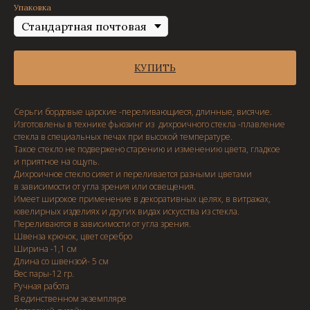
Упаковка
КУПИТЬ
Серьги бордовые царские -переливающиеся, длинные, висячие.
Изготовлены в технике фьюзинг из дихроичного стекла -плавление
стекла в специальных печах при высокой температуре.
Такое стекло не подвержено старению и изменению цвета, гладкое
и приятное на ощупь.
Дихроичное стекло сияет и переливается разными цветами
в зависимости от угла зрения или освещения.
Имеет широкое применение в декоративных целях, в витражах,
ювелирных изделиях и других видах искусства из стекла.
Переливаются в зависимости от угла зрения.
Швенза крючок, цвет серебро
Ширина -1,1 см
Длина со швензой- 5 см
Вес пары-12 гр.
Ручная работа
В единственном экземпляре