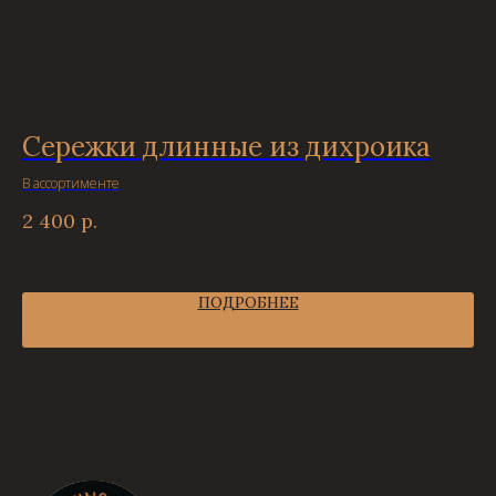
Сережки длинные из дихроика
С
В ассортименте
Дли
2 400
р.
2 
ПОДРОБНЕЕ