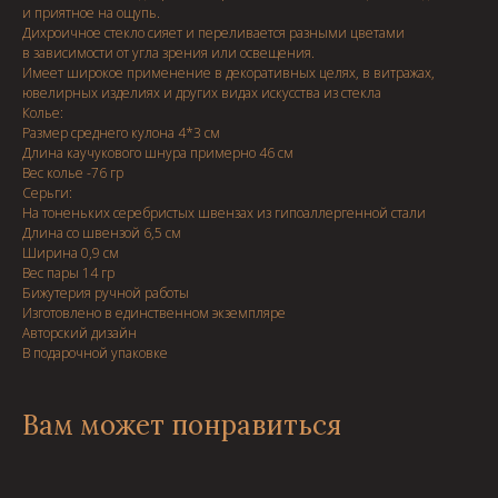
и приятное на ощупь.
Дихроичное стекло сияет и переливается разными цветами
в зависимости от угла зрения или освещения.
Имеет широкое применение в декоративных целях, в витражах,
ювелирных изделиях и других видах искусства из стекла
Колье:
Размер среднего кулона 4*3 см
Длина каучукового шнура примерно 46 см
Вес колье -76 гр
Серьги:
На тоненьких серебристых швензах из гипоаллергенной стали
Длина со швензой 6,5 см
Ширина 0,9 см
Вес пары 14 гр
Бижутерия ручной работы
Изготовлено в единственном экземпляре
Авторский дизайн
В подарочной упаковке
Вам может понравиться