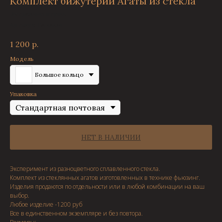
Комплект бижутерии Агаты из стекла
Витражные штучки
Артикул:
На заказ
1 200
р.
Модель
Большое кольцо
Упаковка
НЕТ В НАЛИЧИИ
Эксперимент из разноцветного сплавленного стекла.
Комплект из стеклянных агатов изготовленных в технике фьюзинг.
Изделия продаются по отдельности или в любой комбинации на ваш
выбор.
Любое изделие -1200 руб
Все в единственном экземпляре и без повтора.