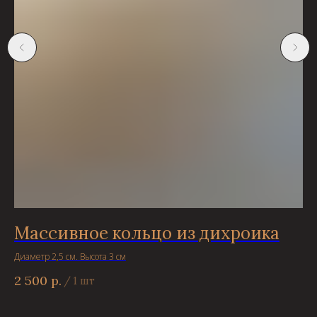
Массивное кольцо из дихроика
С
Диаметр 2,5 см. Высота 3 см
Дли
2 500
р.
2 
/
1 шт