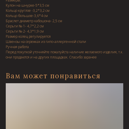
Размеры:
Кулон на шнурке-5*3,5 см
Кольцо круглое -3,2*3,2 см
Кольцо большое-3,6*4 см
Браслет диаметр кабошона- 2,5 см
Серьги № 1- 4,7*2,2 см
Серьги № 2- 4,3*1,9 см
Размер колец регулируется
Швензы на сережках из гипо-аллергенной стали
Ручная работа
Перед покупкой уточняйте пожалуйста наличие желаемого изделия, т.к.
они продаются и на других площадках. Спасибо заранее
Вам может понравиться