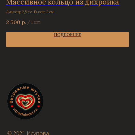
Массивное кольцо из дихроика
С
Диаметр 2,5 см. Высота 3 см
В а
2 500
р.
2 
/
1 шт
ПОДРОБНЕЕ
© 2021 Исупова