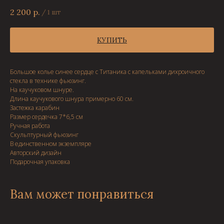
2 200
р.
/
1 шт
КУПИТЬ
Большое колье синее сердце с Титаника с капельками дихроичного
стекла в технике фьюзинг.
На каучуковом шнуре.
Длина каучукового шнура примерно 60 см.
Застежка карабин
Размер сердечка 7*6,5 см
Ручная работа
Скульптурный фьюзинг
В единственном экземпляре
Авторский дизайн
Подарочная упаковка
Вам может понравиться