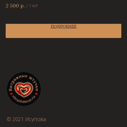
2 500
р.
2 
/
1 шт
ПОДРОБНЕЕ
© 2021 Исупова