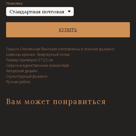
Упаковка
КУПИТЬ
Серьги Стеклянная Фантазия изготовлены в технике фьюзинг.
Швензы крючки- бижутерный сплав.
Размер примерно 5*2,5 см
Серьги в единственном экземпляре
Авторский дизайн.
Скульптурный фьюзинг.
Ручная работа
Вам может понравиться