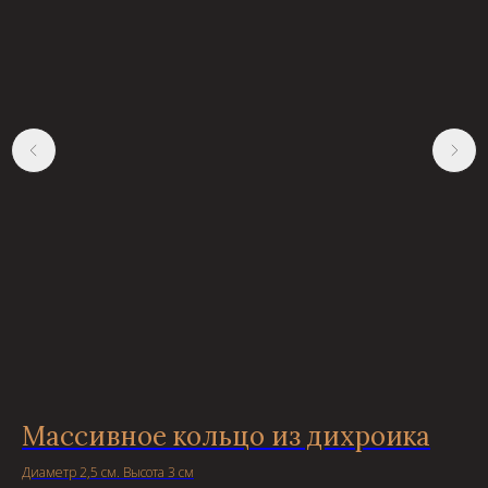
Массивное кольцо из дихроика
С
Диаметр 2,5 см. Высота 3 см
Дли