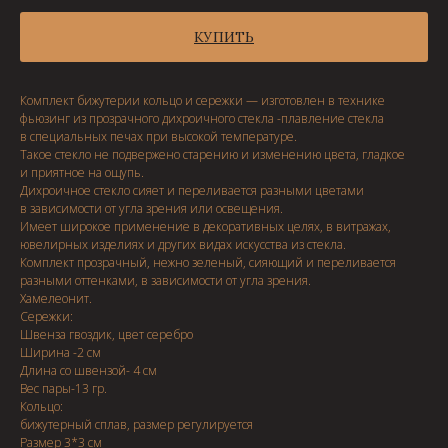
КУПИТЬ
Комплект бижутерии кольцо и сережки — изготовлен в технике
фьюзинг из прозрачного дихроичного стекла -плавление стекла
в специальных печах при высокой температуре.
Такое стекло не подвержено старению и изменению цвета, гладкое
и приятное на ощупь.
Дихроичное стекло сияет и переливается разными цветами
в зависимости от угла зрения или освещения.
Имеет широкое применение в декоративных целях, в витражах,
ювелирных изделиях и других видах искусства из стекла.
Комплект прозрачный, нежно зеленый, сияющий и переливается
разными оттенками, в зависимости от угла зрения.
Хамелеонит.
Сережки:
Швенза гвоздик, цвет серебро
Ширина -2 см
Длина со швензой- 4 см
Вес пары-13 гр.
Кольцо:
бижутерный сплав, размер регулируется
Размер 3*3 см