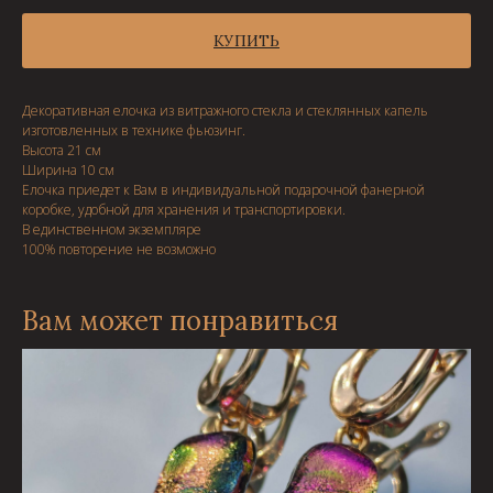
КУПИТЬ
Декоративная елочка из витражного стекла и стеклянных капель
изготовленных в технике фьюзинг.
Высота 21 см
Ширина 10 см
Елочка приедет к Вам в индивидуальной подарочной фанерной
коробке, удобной для хранения и транспортировки.
В единственном экземпляре
100% повторение не возможно
Вам может понравиться