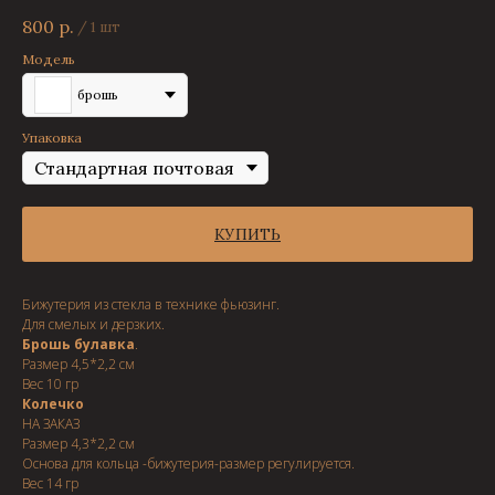
800
р.
/
1 шт
Модель
брошь
Упаковка
КУПИТЬ
Бижутерия из стекла в технике фьюзинг.
Для смелых и дерзких.
Брошь булавка
.
Размер 4,5*2,2 см
Вес 10 гр
Колечко
НА ЗАКАЗ
Размер 4,3*2,2 см
Основа для кольца -бижутерия-размер регулируется.
Вес 14 гр