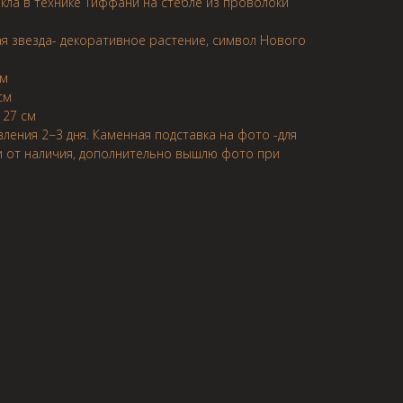
екла в технике Тиффани на стебле из проволоки
ая звезда- декоративное растение, символ Нового
см
см
 27 см
вления 2−3 дня. Каменная подставка на фото -для
и от наличия, дополнительно вышлю фото при