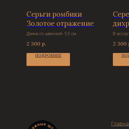
Серьги ромбики
Сере
Золотое отражение
дих
Длина со швензой- 5,5 см
В ассор
2 300
р.
2 300
ПОДРОБНЕЕ
ПО
Главна