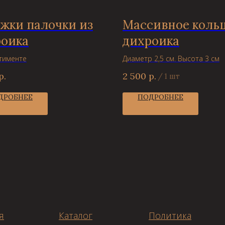
жки палочки из
Массивное кольц
роика
дихроика
тименте
Диаметр 2,5 см. Высота 3 см
р.
2 500
р.
/
1 шт
ДРОБНЕЕ
ПОДРОБНЕЕ
я
Каталог
Политика