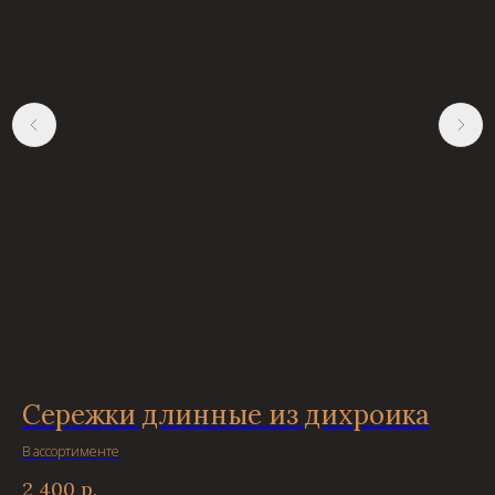
Сережки длинные из дихроика
С
В ассортименте
В а
2 400
р.
2 