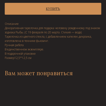
КУПИТЬ
Описание
Декоративная тарелочка для подарка человеку рожденному под знаком
зодиака Рыбы. (С 19 февраля по 20 марта. Стихия — вода)
Тарелочка из цветного стекла, с добавлением капелек дихроика,
изготовлена в технике фьюзинг.
Ручная работа
В единственном экземпляре.
В подарочной упаковке
Размер12,5*12,5 см
Вам может понравиться